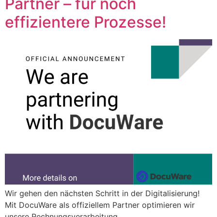
Partner – für noch
ADVANCE DX C3926i einfach
hier klicken.
effizientere Prozesse!
Oder kontaktieren Sie uns über dieses Formular:
Kontakt.
Wir gehen den nächsten Schritt in der Digitalisierung!
Mit DocuWare als offiziellem Partner optimieren wir
unsere Rechnungsverarbeitung,