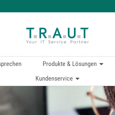
 effizienten & hochwertigen Druck
sprechen
Produkte & Lösungen
Kundenservice
mationen zur Canon imageRunner ADVANCE DX C3926i ein
Oder kontaktieren Sie uns über dieses Formular:
Kontakt.