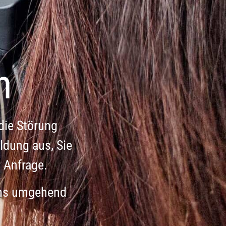
n
die Störung
ldung aus, Sie
r Anfrage.
 uns umgehend