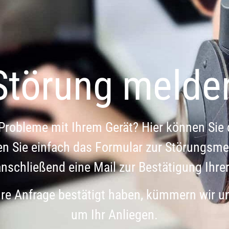
Störung melde
Probleme mit Ihrem Gerät? Hier können Sie 
en Sie einfach das Formular zur Störungsme
anschließend eine Mail zur Bestätigung Ihre
hre Anfrage bestätigt haben, kümmern wir
um Ihr Anliegen.