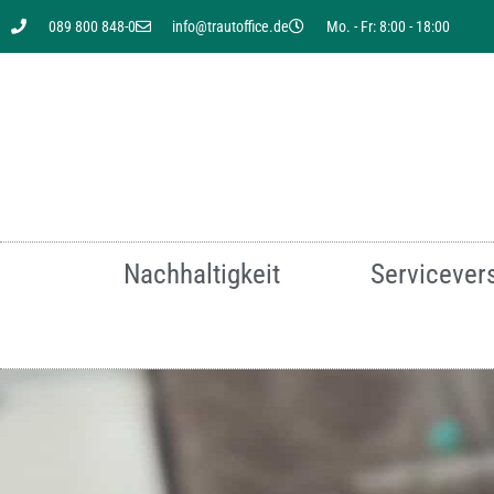
089 800 848-0
info@trautoffice.de
Mo. - Fr: 8:00 - 18:00
Sie suchen nach einer
Nachhaltigkeit
Servicever
Für mehr Infor