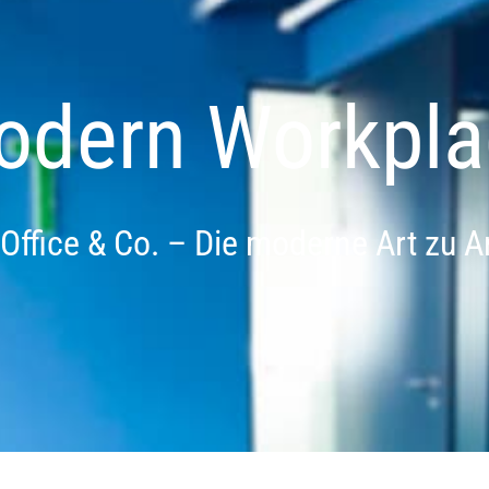
odern Workpla
ffice & Co. – Die moderne Art zu A