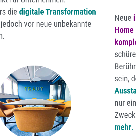
rs die
digitale Transformation
Neue
ie jedoch vor neue unbekannte
Home O
n.
kompl
schüre
Berühr
sein, 
Aussta
nur ei
Zweck 
mehr
.