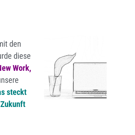
mit den
urde diese
New Work,
unsere
s steckt
 Zukunft