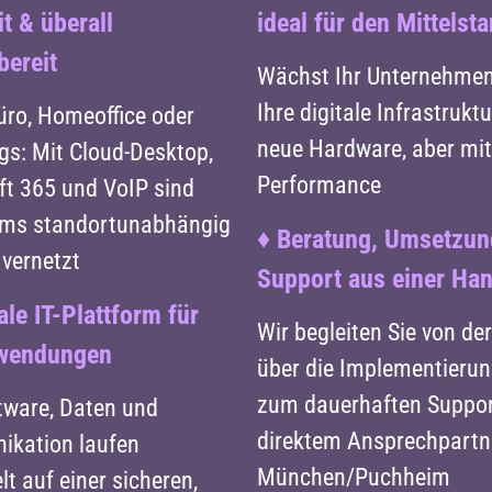
it & überall
ideal für den Mittelst
bereit
Wächst Ihr Unternehmen
Ihre digitale Infrastrukt
üro, Homeoffice oder
neue Hardware, aber mit 
gs: Mit Cloud-Desktop,
Performance
ft 365 und VoIP sind
ams standortunabhängig
♦ Beratung, Umsetzun
 vernetzt
Support aus einer Ha
ale IT-Plattform für
Wir begleiten Sie von de
nwendungen
über die Implementierun
zum dauerhaften Suppor
tware, Daten und
direktem Ansprechpartn
kation laufen
München/Puchheim
t auf einer sicheren,