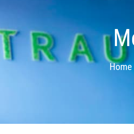
M
Home O