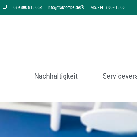
089 800 848-0
info@trautoffice.de
Mo. - Fr: 8:00 - 18:00
Sie suchen nach einer
Nachhaltigkeit
Servicever
Für mehr Infor