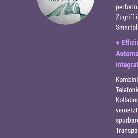
perform
Zugriff 
Smartp
♦
Effiz
Automa
Integra
Kombini
Telefoni
Kollabo
vernetz
spürbar
Transpa