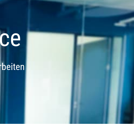
ce
rbeiten