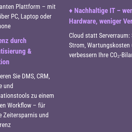
anten Plattform – mit
♦
Nachhaltige IT – we
über PC, Laptop oder
Hardware, weniger Ve
hone
Cloud statt Serverraum: 
ienz durch
Strom, Wartungskosten
tisierung &
verbessern Ihre CO₂-Bil
tion
eren Sie DMS, CRM,
e und
rationstools zu einem
ten Workflow – für
e Zeitersparnis und
renz