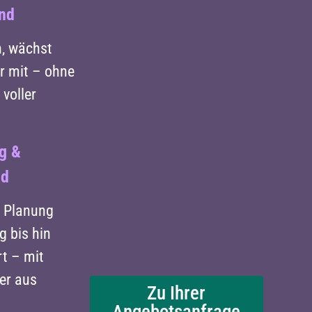
and
, wächst
ur mit – ohne
voller
g &
nd
r Planung
g bis hin
t – mit
er aus
Zu Ihrer
Angebotsanfrage