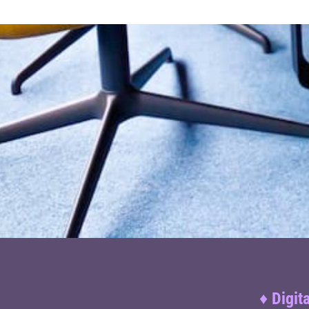
♦
Digit