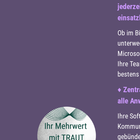
jederze
einsatz
Ob im B
unterwe
Microso
Ihre Te
bestens
♦
Zentr
alle A
Ihre Sof
Kommuni
gebündel