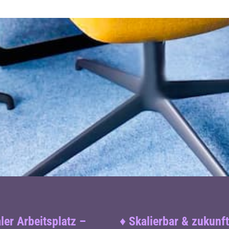
aler Arbeitsplatz –
♦
Skalierbar & zukunf