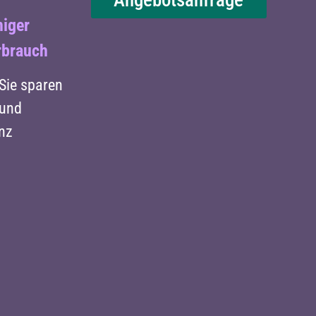
niger
rbrauch
Sie sparen
 und
anz