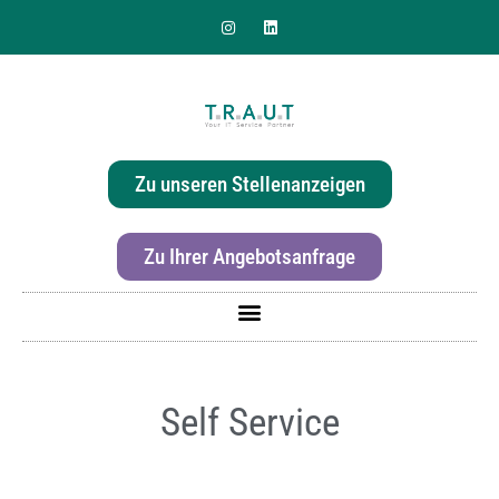
Sie suchen nach einer
effizienten & hochwertigen
Zu unseren Stellenanzeigen
Druckerlösung für Ihr Büro?
Zu Ihrer Angebotsanfrage
Self Service
Für mehr Informationen zur Canon imageRunner