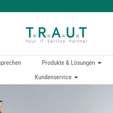
 effizienten & hochwertigen Druck
sprechen
Produkte & Lösungen
Kundenservice
mationen zur Canon imageRunner ADVANCE DX C3926i ein
Oder kontaktieren Sie uns über dieses Formular:
Kontakt.