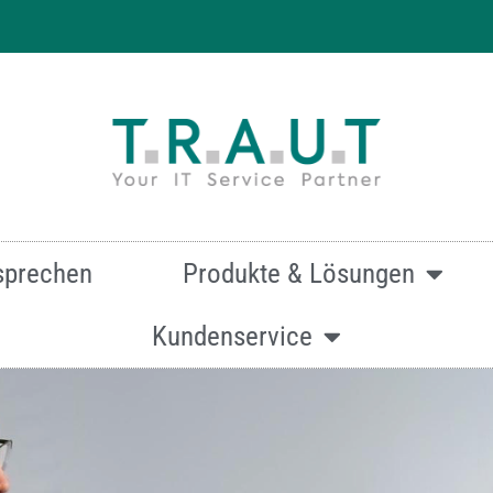
 effizienten & hochwertigen Druck
sprechen
Produkte & Lösungen
Kundenservice
mationen zur Canon imageRunner ADVANCE DX C3926i ein
Oder kontaktieren Sie uns über dieses Formular:
Kontakt.