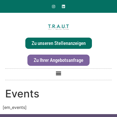
Sie suchen nach einer
effizienten & hochwertigen
Zu unseren Stellenanzeigen
Druckerlösung für Ihr Büro?
Zu Ihrer Angebotsanfrage
Events
[em_events]
Für mehr Informationen zur Canon imageRunner