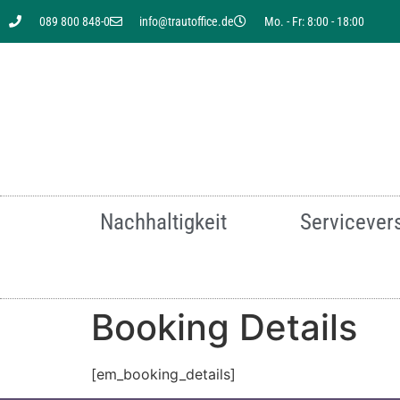
089 800 848-0
info@trautoffice.de
Mo. - Fr: 8:00 - 18:00
Sie suchen nach einer
Nachhaltigkeit
Servicever
Booking Details
Für mehr Infor
[em_booking_details]