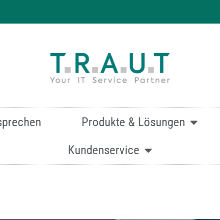
 effizienten & hochwertigen Druck
sprechen
Produkte & Lösungen
Kundenservice
mationen zur Canon imageRunner ADVANCE DX C3926i ein
Oder kontaktieren Sie uns über dieses Formular:
Kontakt.