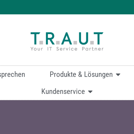
 effizienten & hochwertigen Druck
sprechen
Produkte & Lösungen
Kundenservice
mationen zur Canon imageRunner ADVANCE DX C3926i ein
Oder kontaktieren Sie uns über dieses Formular:
Kontakt.