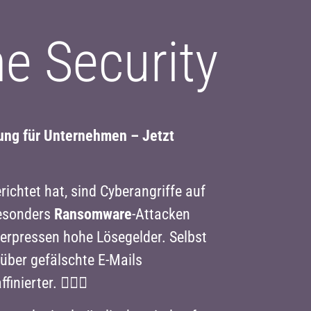
e Security
ung für Unternehmen – Jetzt
chtet hat, sind Cyberangriffe auf
Besonders
Ransomware
-Attacken
erpressen hohe Lösegelder. Selbst
 über gefälschte E-Mails
ierter. 🕵️‍♂️📧