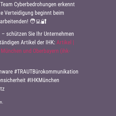
r Team Cyberbedrohungen erkennt
ste Verteidigung beginnt beim
arbeitenden! 🧑‍💻🔐
n – schützen Sie Ihr Unternehmen
tändigen Artikel der IHK:
Artikel |
r München und Oberbayern (ihk-
omware #TRAUTBürokommunikation
ensicherheit #IHKMünchen
tz
m.