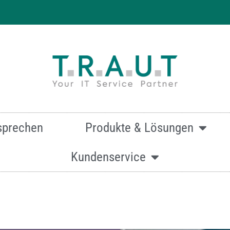
 effizienten & hochwertigen Druck
sprechen
Produkte & Lösungen
Kundenservice
mationen zur Canon imageRunner ADVANCE DX C3926i ein
Oder kontaktieren Sie uns über dieses Formular:
Kontakt.