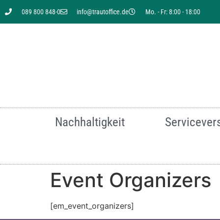
089 800 848-0
info@trautoffice.de
Mo. - Fr: 8:00 - 18:00
Sie suchen nach einer
Nachhaltigkeit
Servicever
Event Organizers
Für mehr Infor
[em_event_organizers]