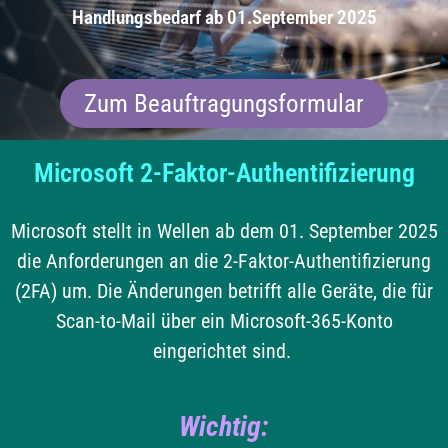
Handlungsbedarf ab 01.September 2025
ADVANCE DX C3926i einfach
hier klicken.
Oder kontaktieren Sie uns über dieses Formular:
Kontakt.
Zum Beauftragungsformular
Microsoft 2-Faktor-Authentifizierung
Microsoft stellt in Wellen ab dem 01. September 2025
die Anforderungen an die 2-Faktor-Authentifizierung
(2FA) um. Die Änderungen betrifft alle Geräte, die für
Scan-to-Mail über ein Microsoft-365-Konto
eingerichtet sind.
Wichtig: