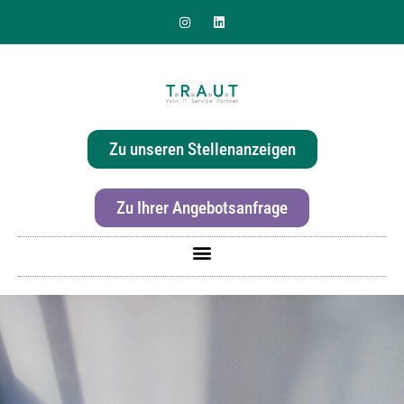
Sie suchen nach einer
effizienten & hochwertigen
Zu unseren Stellenanzeigen
Druckerlösung für Ihr Büro?
Zu Ihrer Angebotsanfrage
Für mehr Informationen zur Canon imageRunner